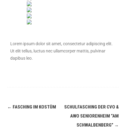
Lorem ipsum dolor sit amet, consectetur adipiscing elit.
Ut elit tellus, luctus nec ullamcorper mattis, pulvinar
dapibus leo.
←
FASCHING IM KOSTÜM
SCHULFASCHING DER CVO &
AWO SENIORENHEIM “AM
SCHWALBENBERG”
→