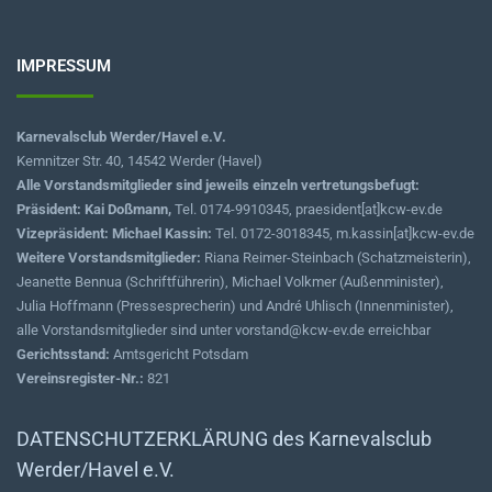
IMPRESSUM
Karnevalsclub Werder/Havel e.V.
Kemnitzer Str. 40, 14542 Werder (Havel)
Alle Vorstandsmitglieder sind jeweils einzeln vertretungsbefugt:
Präsident: Kai Doßmann,
Tel. 0174-9910345, praesident[at]kcw-ev.de
Vizepräsident: Michael Kassin:
Tel. 0172-3018345, m.kassin[at]kcw-ev.de
Weitere Vorstandsmitglieder:
Riana Reimer-Steinbach (Schatzmeisterin),
Jeanette Bennua (Schriftführerin), Michael Volkmer (Außenminister),
Julia Hoffmann (Pressesprecherin) und André Uhlisch (Innenminister),
alle Vorstandsmitglieder sind unter vorstand@kcw-ev.de erreichbar
Gerichtsstand:
Amtsgericht Potsdam
Vereinsregister-Nr.:
821
DATENSCHUTZERKLÄRUNG des Karnevalsclub
Werder/Havel e.V.