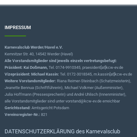
IMPRESSUM
Karnevalsclub Werder/Havel e.V.
Kemnitzer Str. 40, 14542 Werder (Havel)
Alle Vorstandsmitglieder sind jeweils einzeln vertretungsbefugt:
Präsident: Kai Doßmann,
Tel. 0174-9910345, praesident[at]kcw-ev.de
Vizepräsident: Michael Kassin:
Tel. 0172-3018345, m.kassin[at]kcw-ev.de
Weitere Vorstandsmitglieder:
Riana Reimer-Steinbach (Schatzmeisterin),
Jeanette Bennua (Schriftführerin), Michael Volkmer (Außenminister),
Julia Hoffmann (Pressesprecherin) und André Uhlisch (Innenminister),
alle Vorstandsmitglieder sind unter vorstand@kcw-ev.de erreichbar
Gerichtsstand:
Amtsgericht Potsdam
Vereinsregister-Nr.:
821
DATENSCHUTZERKLÄRUNG des Karnevalsclub