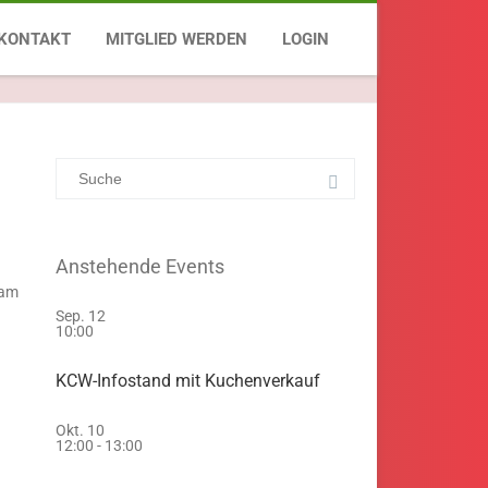
braucht tägliche unsere Abstimmung für die
KONTAKT
MITGLIED WERDEN
LOGIN
alistischen Tanzsport!
Anstehende Events
 am
Sep.
12
10:00
KCW-Infostand mit Kuchenverkauf
Okt.
10
12:00
-
13:00