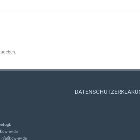
zugeben.
DATENSCHUTZERKLÄRUNG d
befugt:
]kcw-ev.de
in[at]kcw-ev.de