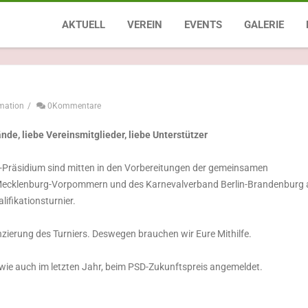
ucht tägliche unsere
PSD-Zukunftspreis - Der KVBB 
AKTUELL
VEREIN
EVENTS
GALERIE
Landesmeisterschaft im karnev
schaft im
mation
/
0Kommentare
nde, liebe Vereinsmitglieder, liebe Unterstützer
räsidium sind mitten in den Vorbereitungen der gemeinsamen
Mecklenburg-Vorpommern und des Karnevalverband Berlin-Brandenburg
lifikationsturnier.
zierung des Turniers. Deswegen brauchen wir Eure Mithilfe.
ie auch im letzten Jahr, beim PSD-Zukunftspreis angemeldet.