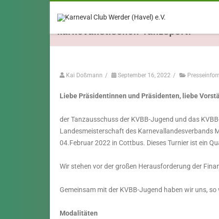
PSD-Zukunftspreis - Der KVBB bra
Abstimmung für die Landesmeister
karnevalistischen Tanzsport!
Kai Doßmann
/
September 16, 2022
/
Presseinfor
Liebe Präsidentinnen und Präsidenten, liebe Vorstä
der Tanzausschuss der KVBB-Jugend und das KVBB-P
Landesmeisterschaft des Karnevallandesverbands 
04.Februar 2022 in Cottbus. Dieses Turnier ist ein Qua
Wir stehen vor der großen Herausforderung der Finan
Gemeinsam mit der KVBB-Jugend haben wir uns, so w
Modalitäten