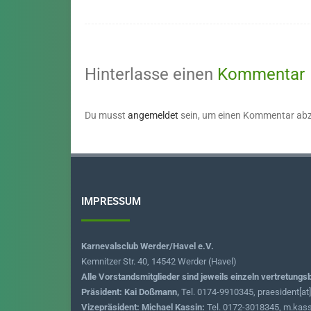
Hinterlasse einen
Kommentar
Du musst
angemeldet
sein, um einen Kommentar ab
IMPRESSUM
Karnevalsclub Werder/Havel e.V.
Kemnitzer Str. 40, 14542 Werder (Havel)
Alle Vorstandsmitglieder sind jeweils einzeln vertretungs
Präsident: Kai Doßmann,
Tel. 0174-9910345, praesident[at
Vizepräsident: Michael Kassin:
Tel. 0172-3018345, m.kass