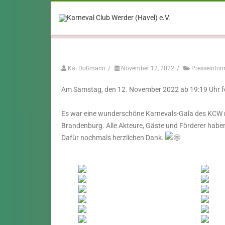
I. Jubiläumsgala mit Freunden aus
Berlin & Brandenburg
Kai Doßmann
/
November 12, 2022
/
Presseinfor
Am Samstag, den 12. November 2022 ab 19:19 Uhr fe
Es war eine wunderschöne Karnevals-Gala des KCW mi
Brandenburg. Alle Akteure, Gäste und Förderer habe
Dafür nochmals herzlichen Dank.