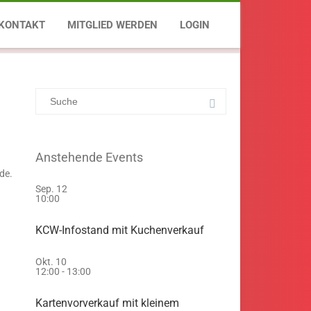
mit Freunden aus Siegburg sowie Berlin & Brandenburg
KONTAKT
MITGLIED WERDEN
LOGIN
Anstehende Events
de.
Sep.
12
10:00
KCW-Infostand mit Kuchenverkauf
Okt.
10
12:00
-
13:00
Kartenvorverkauf mit kleinem