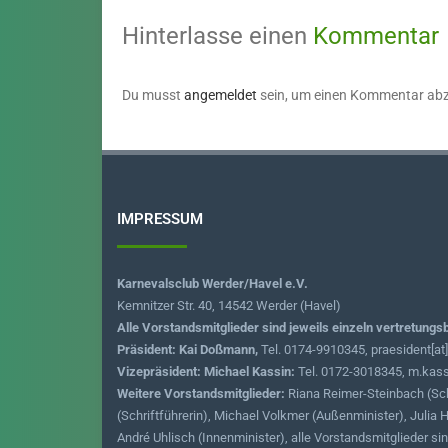
Hinterlasse einen
Kommentar
Du musst
angemeldet
sein, um einen Kommentar ab
IMPRESSUM
Karnevalsclub Werder/Havel e.V.
Kemnitzer Str. 40, 14542 Werder (Havel)
Alle Vorstandsmitglieder sind jeweils einzeln vertretungs
Präsident: Kai Doßmann,
Tel. 0174-9910345, praesident[at
Vizepräsident: Michael Kassin:
Tel. 0172-3018345, m.kass
Weitere Vorstandsmitglieder:
Riana Reimer-Steinbach (Sc
(Schriftführerin), Michael Volkmer (Außenminister), Juli
André Uhlisch (Innenminister), alle Vorstandsmitglieder s