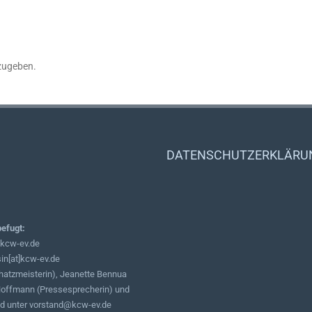
zugeben.
DATENSCHUTZERKLÄRUNG d
befugt:
]kcw-ev.de
in[at]kcw-ev.de
hatzmeisterin), Jeanette Bennua
a Hoffmann (Pressesprecherin) und
ind unter vorstand@kcw-ev.de