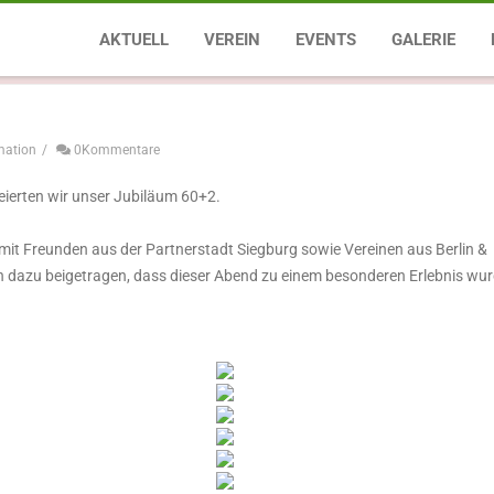
 Siegburg sowie
I. Jubiläumsgala 
AKTUELL
VEREIN
EVENTS
GALERIE
mation
/
0Kommentare
ierten wir unser Jubiläum 60+2.
t Freunden aus der Partnerstadt Siegburg sowie Vereinen aus Berlin &
n dazu beigetragen, dass dieser Abend zu einem besonderen Erlebnis wur