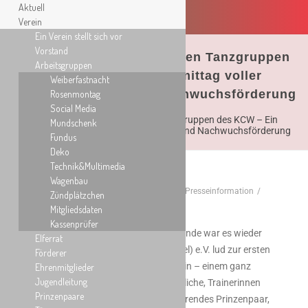
Aktuell
Verein
Ein Verein stellt sich vor
Vorstand
Feierliche Übergabe bei den Tanzgruppen
Arbeitsgruppen
des KCW – Ein Nachmittag voller
Weiberfastnacht
Emotionen, Stolz und Nachwuchsförderung
Rosenmontag
Social Media
Feierliche Übergabe bei den Tanzgruppen des KCW – Ein
Mundschenk
Nachmittag voller Emotionen, Stolz und Nachwuchsförderung
Fundus
Deko
Technik&Multimedia
Wagenbau
Kai Doßmann
/
Februar 27, 2026
/
Presseinformation
/
Zündplätzchen
0Kommentare
Mitgliedsdaten
Kassenprüfer
Zum Start in das vergangenen Wochenende war es wieder
Elferrat
so weit: Der Karnevalsclub Werder (Havel) e.V. lud zur ersten
Förderer
feierlichen Übergabe der Tanzgruppen ein – einem ganz
Ehrenmitglieder
Jugendleitung
besonderen Moment für Kinder, Jugendliche, Trainerinnen
Prinzenpaare
und Eltern. Mit dabei waren unser amtierendes Prinzenpaar,