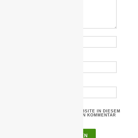
*
NAME
*
EMAIL
WEBSITE
NAME, E-MAIL-ADRESSE UND WEBSITE IN DIESEM
BROWSER FÜR MEINEN NÄCHSTEN KOMMENTAR
SPEICHERN.