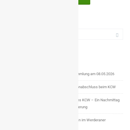
Suchergebnis
für:
AKTUELL
Einladung zur ordentlichen Mitgliederversammlung am 08.05.2026
Ein Abend voller Gemeinschaft: Unser Saisonabschluss beim KCW
Feierliche Übergabe bei den Tanzgruppen des KCW – Ein Nachmittag
voller Emotionen, Stolz und Nachwuchsförderung
Von der Bütt zum Lebenswerk: Walter Kassin im Werderaner
Gespräch