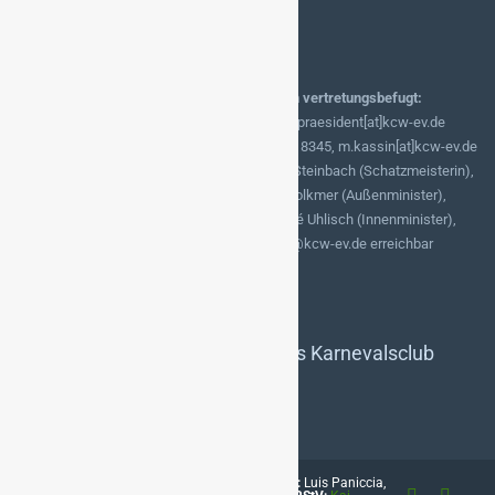
Karnevalsclub Werder/Havel e.V.
Kemnitzer Str. 40, 14542 Werder (Havel)
Alle Vorstandsmitglieder sind jeweils einzeln vertretungsbefugt:
Präsident: Kai Doßmann,
Tel. 0174-9910345, praesident[at]kcw-ev.de
Vizepräsident: Michael Kassin:
Tel. 0172-3018345, m.kassin[at]kcw-ev.de
Weitere Vorstandsmitglieder:
Riana Reimer-Steinbach (Schatzmeisterin),
Jeanette Bennua (Schriftführerin), Michael Volkmer (Außenminister),
Julia Hoffmann (Pressesprecherin) und André Uhlisch (Innenminister),
alle Vorstandsmitglieder sind unter vorstand@kcw-ev.de erreichbar
Gerichtsstand:
Amtsgericht Potsdam
Vereinsregister-Nr.:
821
DATENSCHUTZERKLÄRUNG des Karnevalsclub
Werder/Havel e.V.
Karnevalsclub Werder/Havel e.V.,
Gestaltung:
Luis Paniccia,