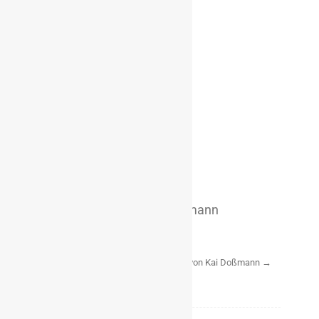
Über Kai Doßmann
Präsident
Zeige alle Beiträge von Kai Doßmann
→