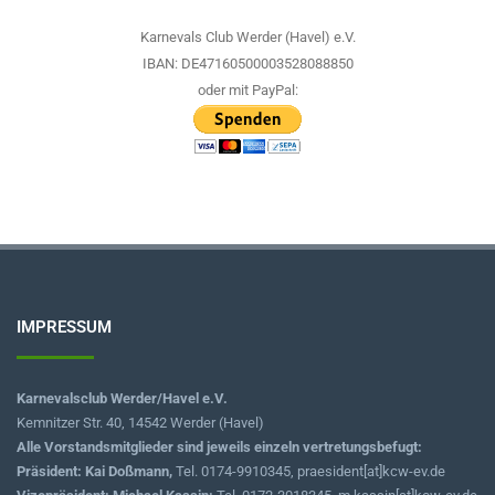
Karnevals Club Werder (Havel) e.V.
IBAN: DE47160500003528088850
oder mit PayPal:
IMPRESSUM
Karnevalsclub Werder/Havel e.V.
Kemnitzer Str. 40, 14542 Werder (Havel)
Alle Vorstandsmitglieder sind jeweils einzeln vertretungsbefugt:
Präsident: Kai Doßmann,
Tel. 0174-9910345, praesident[at]kcw-ev.de