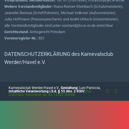
Vizepräsident: Michael Kassin:
Tel. 0172-3018345, m.kassin[at]kcw-ev.de
Weitere Vorstandsmitglieder:
Riana Reimer-Steinbach (Schatzmeisterin),
Jeanette Bennua (Schriftführerin), Michael Volkmer (Außenminister),
Julia Hoffmann (Pressesprecherin) und André Uhlisch (Innenminister),
alle Vorstandsmitglieder sind unter vorstand@kcw-ev.de erreichbar
Gerichtsstand:
Amtsgericht Potsdam
Vereinsregister-Nr.:
821
DATENSCHUTZERKLÄRUNG des Karnevalsclub
Werder/Havel e.V.
Karnevalsclub Werder/Havel e.V.,
Gestaltung:
Luis Paniccia,
Inhaltliche Verantwortung i.S.d. § 55 Abs. 2 RStV:
Kai
Doßmann, Kemnitzer Str. 40, 14542 Werder