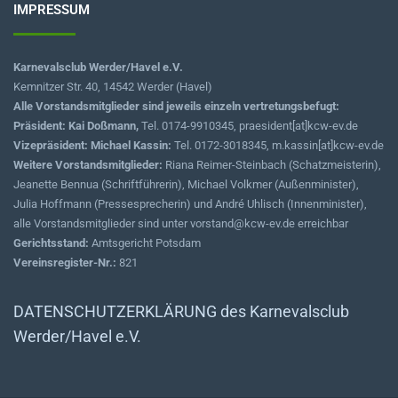
IMPRESSUM
Karnevalsclub Werder/Havel e.V.
Kemnitzer Str. 40, 14542 Werder (Havel)
Alle Vorstandsmitglieder sind jeweils einzeln vertretungsbefugt:
Präsident: Kai Doßmann,
Tel. 0174-9910345, praesident[at]kcw-ev.de
Vizepräsident: Michael Kassin:
Tel. 0172-3018345, m.kassin[at]kcw-ev.de
Weitere Vorstandsmitglieder:
Riana Reimer-Steinbach (Schatzmeisterin),
Jeanette Bennua (Schriftführerin), Michael Volkmer (Außenminister),
Julia Hoffmann (Pressesprecherin) und André Uhlisch (Innenminister),
alle Vorstandsmitglieder sind unter vorstand@kcw-ev.de erreichbar
Gerichtsstand:
Amtsgericht Potsdam
Vereinsregister-Nr.:
821
DATENSCHUTZERKLÄRUNG des Karnevalsclub
Werder/Havel e.V.