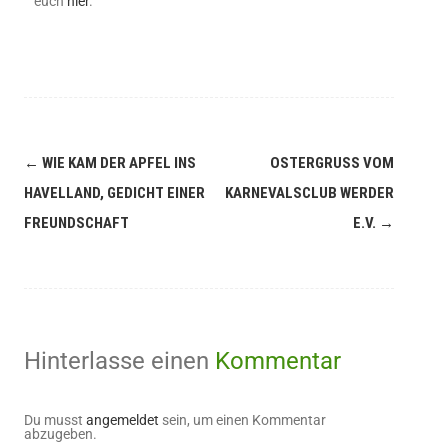
euch
hier
.
←
WIE KAM DER APFEL INS
OSTERGRUSS VOM K
HAVELLAND, GEDICHT EINER
ARNEVALSCLUB WERDER E
FREUNDSCHAFT
.V.
→
Hinterlasse einen
Kommentar
Du musst
angemeldet
sein, um einen Kommentar
abzugeben.